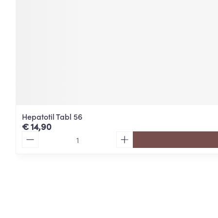
Hepatotil Tabl 56
€ 14,90
Aantal