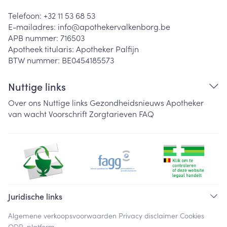
Telefoon:
+32 11 53 68 53
E-mailadres:
info@
apothekervalkenborg.be
APB nummer:
716503
Apotheek titularis:
Apotheker Palfijn
BTW nummer:
BE0454185573
Nuttige links
Over ons
Nuttige links
Gezondheidsnieuws
Apotheker
van wacht
Voorschrift
Zorgtarieven
FAQ
Juridische links
Algemene verkoopsvoorwaarden
Privacy disclaimer
Cookies
ODR-platform