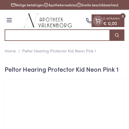
Dia 1 van 1
Ga naar de inhoud
Veilige betalingen
Apothekersadvies
Snelle beschikbaarheid
0
0 artikelen
Menu
€ 0,00
O
Zoek
Product, merk, categorie...
Home
/
Peltor Hearing Protector Kid Neon Pink 1
Peltor Hearing Protector Kid Neon Pink 1