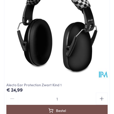
de gehoorbeschermer geschikt is voor een breed
scala aan toepassingen.
Behoud
Kamertemperatuur (15°C - 25°C)
Inhoud verpakking: 1 paar kleine gehoorkappen
Gebruikers moeten vóór gebruik alle instructies
hebben gelezen. Verkeerd gebruik kan letsel en/of
blijvend gehoorverlies veroorzaken.
Compatibel met brillen en maskers van 3M
Alecto Ear Protection Zwart Kind 1
€ 24,99
Aantal
Bestel