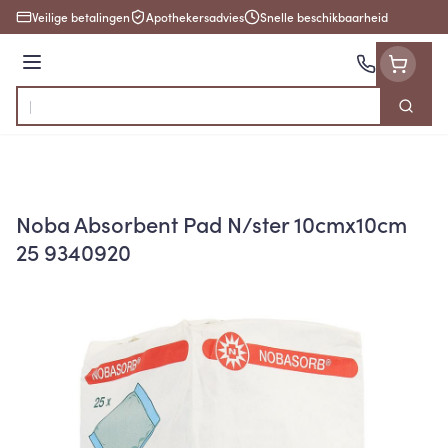
Ga naar de inhoud
Veilige betalingen
Apothekersadvies
Snelle beschikbaarheid
Menu
Zoek
Product, merk, categorie...
Noba Absorbent Pad N/ster 10cmx10cm
25 9340920