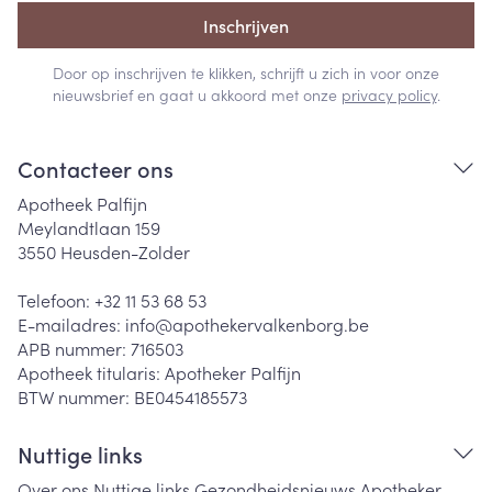
Inschrijven
Door op inschrijven te klikken, schrijft u zich in voor onze
nieuwsbrief en gaat u akkoord met onze
privacy policy
.
Contacteer ons
Apotheek Palfijn
Meylandtlaan 159
3550
Heusden-Zolder
Telefoon:
+32 11 53 68 53
E-mailadres:
info@
apothekervalkenborg.be
APB nummer:
716503
Apotheek titularis:
Apotheker Palfijn
BTW nummer:
BE0454185573
Nuttige links
Over ons
Nuttige links
Gezondheidsnieuws
Apotheker