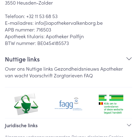
3550
Heusden-Zolder
Telefoon:
+32 11 53 68 53
E-mailadres:
info@
apothekervalkenborg.be
APB nummer:
716503
Apotheek titularis:
Apotheker Palfijn
BTW nummer:
BE0454185573
Nuttige links
Over ons
Nuttige links
Gezondheidsnieuws
Apotheker
van wacht
Voorschrift
Zorgtarieven
FAQ
Juridische links
Algemene verkoopsvoorwaarden
Privacy disclaimer
Cookies