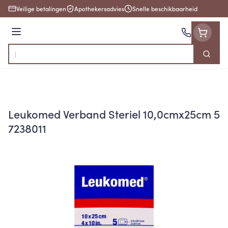
Ga naar de inhoud
Veilige betalingen
Apothekersadvies
Snelle beschikbaarheid
Menu
Zoek
Product, merk, categorie...
Leukomed Verband Steriel 10,0cmx25cm 5
7238011