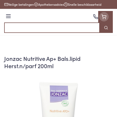
Ga naar de inhoud
Veilige betalingen
Apothekersadvies
Snelle beschikbaarheid
Menu
Zoek
Product, merk, categorie...
Jonzac Nutritive Ap+ Bals.lipid
Herst.n/parf 200ml