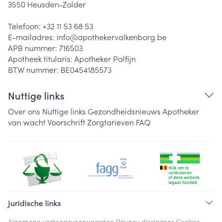
3550
Heusden-Zolder
Telefoon:
+32 11 53 68 53
E-mailadres:
info@
apothekervalkenborg.be
APB nummer:
716503
Apotheek titularis:
Apotheker Palfijn
BTW nummer:
BE0454185573
Nuttige links
Over ons
Nuttige links
Gezondheidsnieuws
Apotheker
van wacht
Voorschrift
Zorgtarieven
FAQ
Juridische links
Algemene verkoopsvoorwaarden
Privacy disclaimer
Cookies