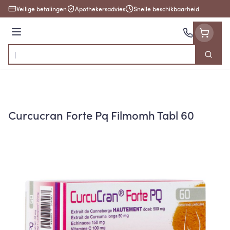
Ga naar de inhoud
Veilige betalingen
Apothekersadvies
Snelle beschikbaarheid
Menu
Zoek
Product, merk, categorie...
Curcucran Forte Pq Filmomh Tabl 60