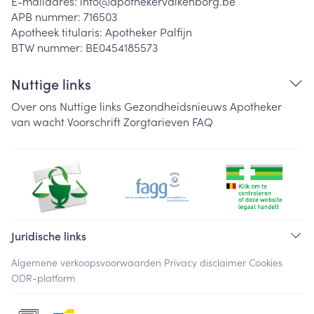
E-mailadres:
info@
apothekervalkenborg.be
APB nummer:
716503
Apotheek titularis:
Apotheker Palfijn
BTW nummer:
BE0454185573
Nuttige links
Over ons
Nuttige links
Gezondheidsnieuws
Apotheker
van wacht
Voorschrift
Zorgtarieven
FAQ
Juridische links
Algemene verkoopsvoorwaarden
Privacy disclaimer
Cookies
ODR-platform