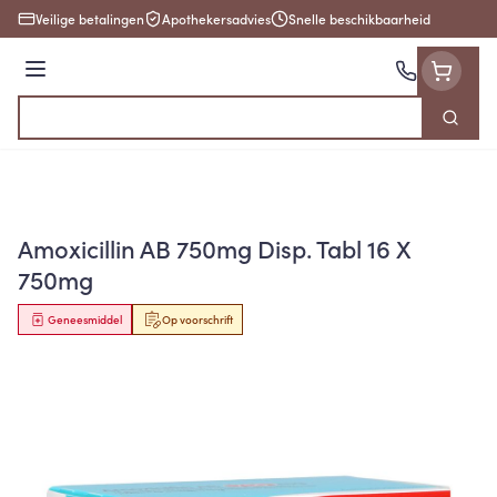
Ga naar de inhoud
Veilige betalingen
Apothekersadvies
Snelle beschikbaarheid
Menu
Zoek
Product, merk, categorie...
Amoxicillin AB 750mg Disp. Tabl 16 X
750mg
Geneesmiddel
Op voorschrift