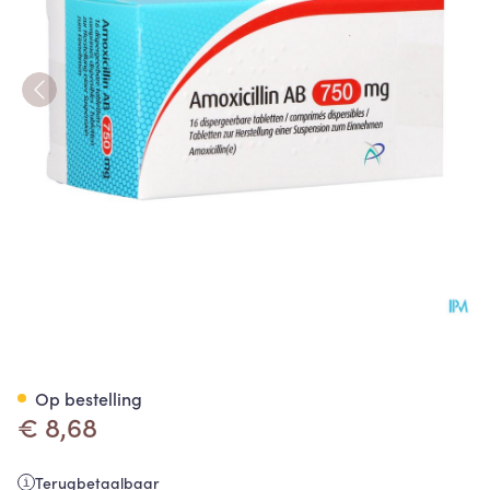
Amoxicillin AB 750mg Disp. T
Op bestelling
€ 8,68
Terugbetaalbaar