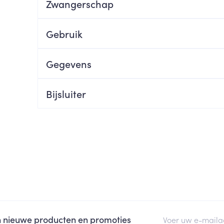
Zwangerschap
ging
Supplementen
Insectenwe
Mondmaskers
middelen
Gebruik
ssen
 -
Gegevens
id
d
Bijsluiter
Zelfbruiner
Scheren
E-mail adres
an nieuwe producten en promoties