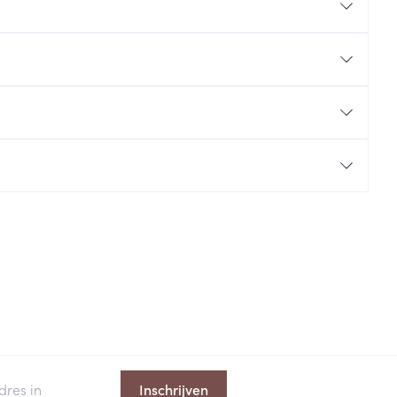
rende
Parfums en
geurproducten
CBD
Inschrijven