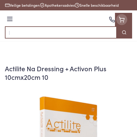
Ga naar de inhoud
Veilige betalingen
Apothekersadvies
Snelle beschikbaarheid
Menu
Zoek
Product, merk, categorie...
Actilite Na Dressing + Activon Plus
10cmx20cm 10