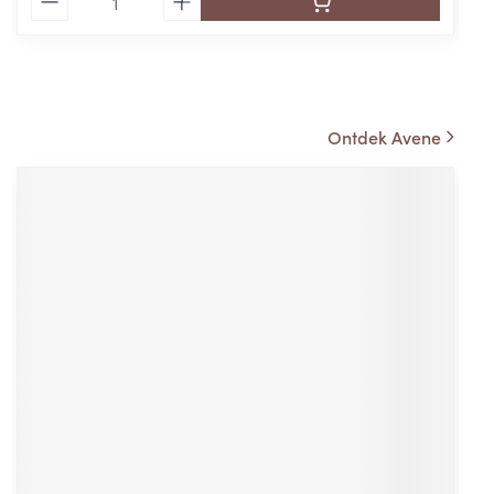
rende
Parfums en
geurproducten
Ontdek Avene
CBD