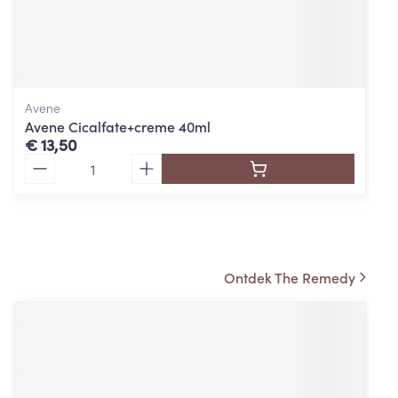
Avene
Avene Cicalfate+creme 40ml
€ 13,50
Aantal
Widmer
Ontdek The Remedy