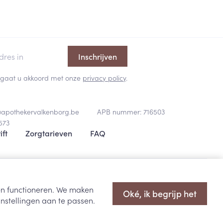
Inschrijven
 en gaat u akkoord met onze
privacy policy
.
@
apothekervalkenborg.be
APB nummer:
716503
573
ift
Zorgtarieven
FAQ
oopsvoorwaarden
Privacy disclaimer
Cookies
ODR-platform
ten functioneren. We maken
Oké, ik begrijp het
nstellingen aan te passen.