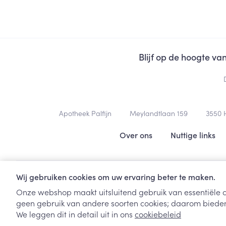
Blijf op de hoogte v
Contacteer ons
Apotheek Palfijn
Meylandtlaan 159
3550
Nuttige links
Over ons
Nuttige links
Wij gebruiken cookies om uw ervaring beter te maken.
Onze webshop maakt uitsluitend gebruik van essentiële c
geen gebruik van andere soorten cookies; daarom bieden
We leggen dit in detail uit in ons
cookiebeleid