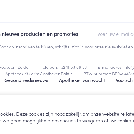
E-mail adres
an nieuwe producten en promoties
Door op inschrijven te klikken, schrijft u zich in voor onze nieuwsbrief
Heusden-Zolder
Telefoon:
+32 11 53 68 53
E-mailadres:
info
Apotheek titularis:
Apotheker Palfijn
BTW nummer:
BE0454185
Gezondheidsnieuws
Apotheker van wacht
Voorschr
Algemene verk
ookies. Deze cookies zijn noodzakelijk om onze website te la
 we geen mogelijkheid om cookies te weigeren of uw cookie-i