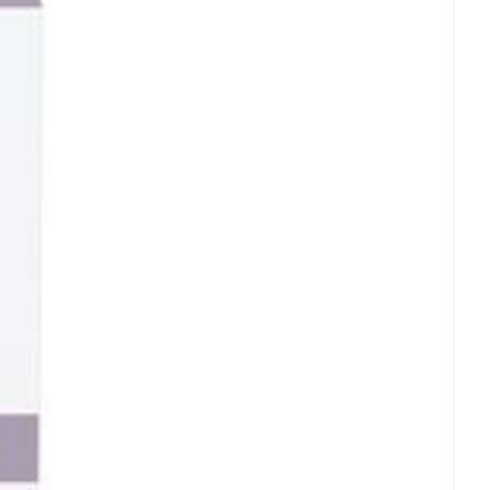
rende
Parfums en
geurproducten
 25°C)
CBD