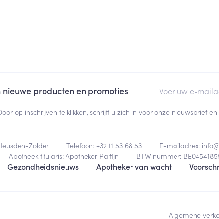
E-mail adres
an nieuwe producten en promoties
Door op inschrijven te klikken, schrijft u zich in voor onze nieuwsbrief
Heusden-Zolder
Telefoon:
+32 11 53 68 53
E-mailadres:
info
Apotheek titularis:
Apotheker Palfijn
BTW nummer:
BE0454185
Gezondheidsnieuws
Apotheker van wacht
Voorschr
Algemene verk