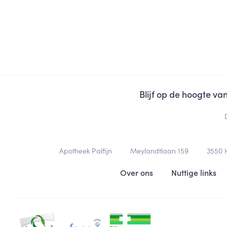
Blijf op de hoogte v
Contacteer ons
Apotheek Palfijn
Meylandtlaan 159
3550
Nuttige links
Over ons
Nuttige links