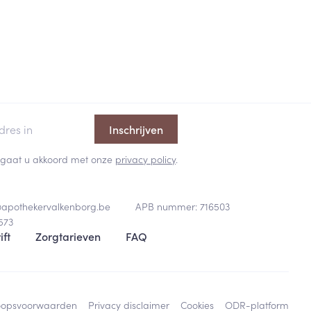
Inschrijven
 en gaat u akkoord met onze
privacy policy
.
@
apothekervalkenborg.be
APB nummer:
716503
573
ift
Zorgtarieven
FAQ
oopsvoorwaarden
Privacy disclaimer
Cookies
ODR-platform