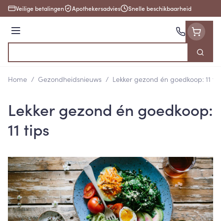
Ga naar de inhoud
Veilige betalingen
Apothekersadvies
Snelle beschikbaarheid
Menu
Zoek
Product, merk, categorie...
Home
/
Gezondheidsnieuws
/
Lekker gezond én goedkoop: 11 tip
Lekker gezond én goedkoop:
11 tips