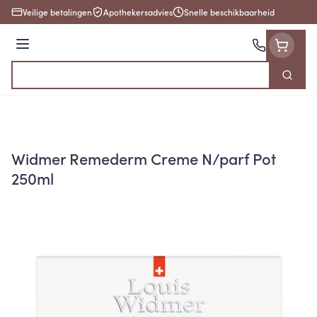
Ga naar de inhoud
Veilige betalingen
Apothekersadvies
Snelle beschikbaarheid
Menu
Zoek
Product, merk, categorie...
Widmer Remederm Creme N/parf Pot
250ml