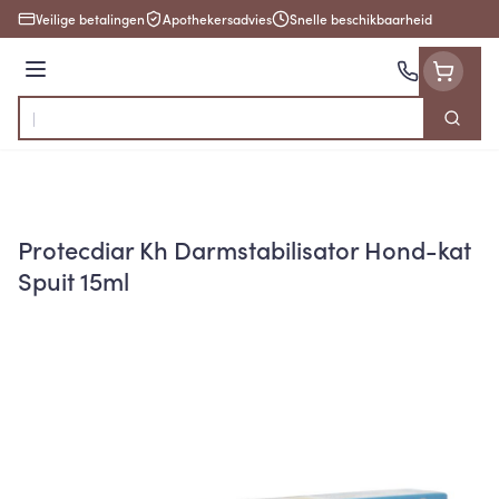
Ga naar de inhoud
Veilige betalingen
Apothekersadvies
Snelle beschikbaarheid
Menu
Zoek
Product, merk, categorie...
Protecdiar Kh Darmstabilisator Hond-kat
Spuit 15ml