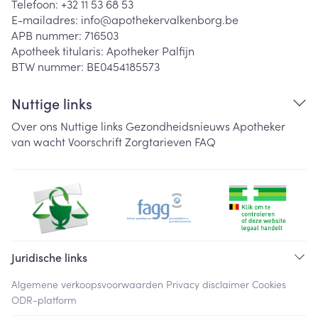
Telefoon:
+32 11 53 68 53
E-mailadres:
info@
apothekervalkenborg.be
APB nummer:
716503
Apotheek titularis:
Apotheker Palfijn
BTW nummer:
BE0454185573
Nuttige links
Over ons
Nuttige links
Gezondheidsnieuws
Apotheker
van wacht
Voorschrift
Zorgtarieven
FAQ
Juridische links
Algemene verkoopsvoorwaarden
Privacy disclaimer
Cookies
ODR-platform