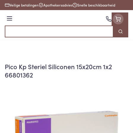
Ga naar de inhoud
Veilige betalingen
Apothekersadvies
Snelle beschikbaarheid
Menu
Zoek
Product, merk, categorie...
Pico Kp Steriel Siliconen 15x20cm 1x2
66801362