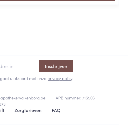
Inschrijven
 en gaat u akkoord met onze
privacy policy
.
@
apothekervalkenborg.be
APB nummer:
716503
573
ift
Zorgtarieven
FAQ