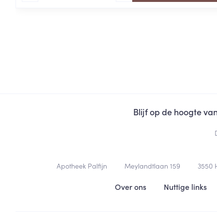
Blijf op de hoogte v
Contacteer ons
Apotheek Palfijn
Meylandtlaan 159
3550
Nuttige links
Over ons
Nuttige links