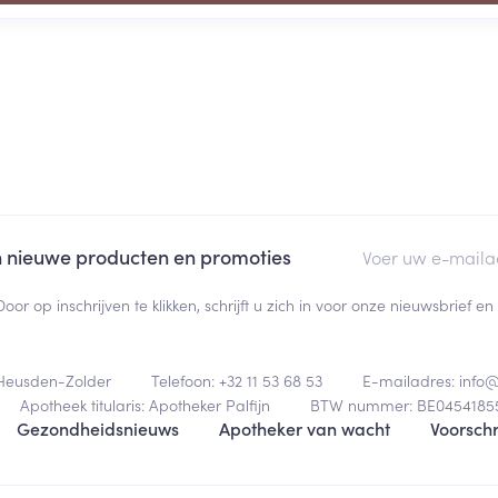
E-mail adres
an nieuwe producten en promoties
Door op inschrijven te klikken, schrijft u zich in voor onze nieuwsbrief
Heusden-Zolder
Telefoon:
+32 11 53 68 53
E-mailadres:
info
Apotheek titularis:
Apotheker Palfijn
BTW nummer:
BE0454185
Gezondheidsnieuws
Apotheker van wacht
Voorschr