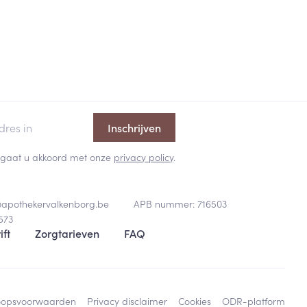
Inschrijven
 en gaat u akkoord met onze
privacy policy
.
@
apothekervalkenborg.be
APB nummer:
716503
573
ift
Zorgtarieven
FAQ
oopsvoorwaarden
Privacy disclaimer
Cookies
ODR-platform