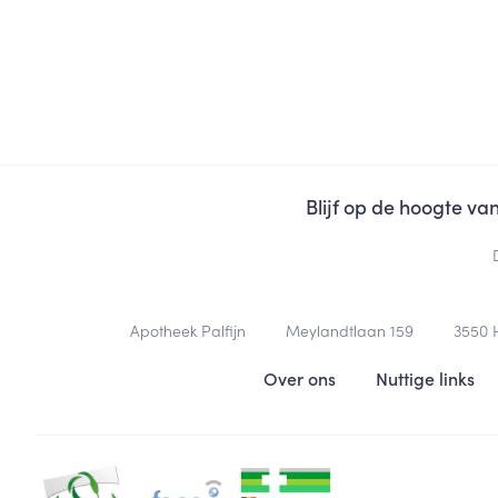
Blijf op de hoogte v
Contacteer ons
Apotheek Palfijn
Meylandtlaan 159
3550
Nuttige links
Over ons
Nuttige links