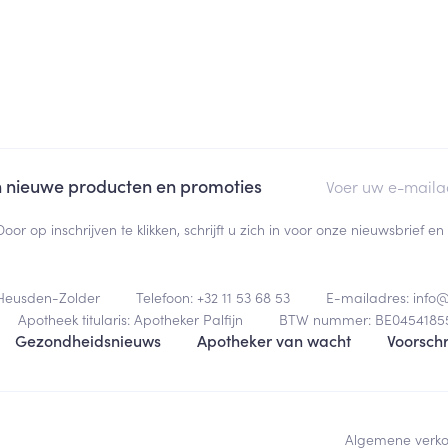
E-mail adres
an nieuwe producten en promoties
Door op inschrijven te klikken, schrijft u zich in voor onze nieuwsbrief
Heusden-Zolder
Telefoon:
+32 11 53 68 53
E-mailadres:
info
Apotheek titularis:
Apotheker Palfijn
BTW nummer:
BE0454185
Gezondheidsnieuws
Apotheker van wacht
Voorschr
Algemene verk