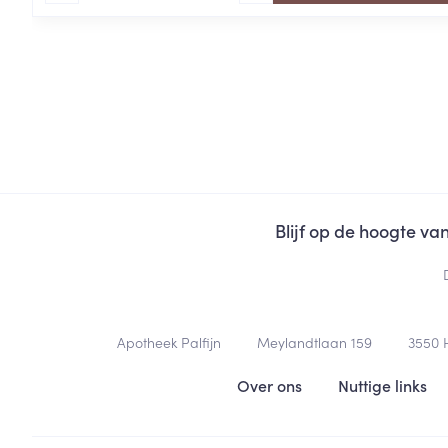
Blijf op de hoogte v
Contacteer ons
Apotheek Palfijn
Meylandtlaan 159
3550
Nuttige links
Over ons
Nuttige links