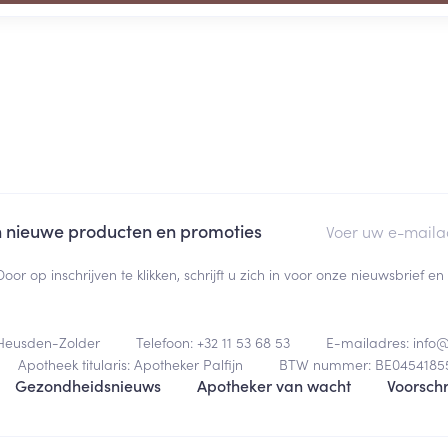
E-mail adres
an nieuwe producten en promoties
Door op inschrijven te klikken, schrijft u zich in voor onze nieuwsbrief
Heusden-Zolder
Telefoon:
+32 11 53 68 53
E-mailadres:
info
Apotheek titularis:
Apotheker Palfijn
BTW nummer:
BE0454185
Gezondheidsnieuws
Apotheker van wacht
Voorschr