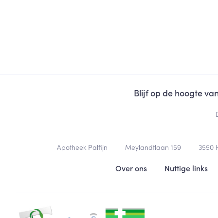
Blijf op de hoogte v
Contacteer ons
Apotheek Palfijn
Meylandtlaan 159
3550
Nuttige links
Over ons
Nuttige links