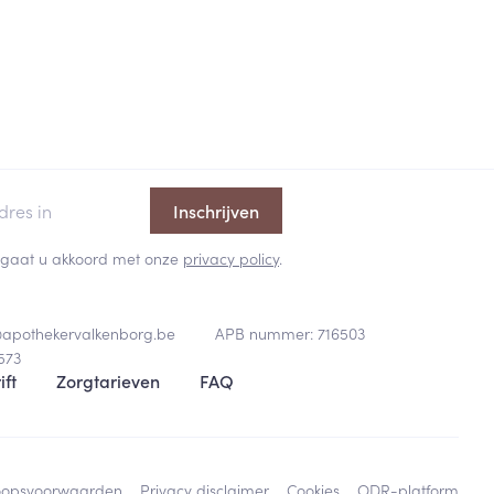
Inschrijven
 en gaat u akkoord met onze
privacy policy
.
@
apothekervalkenborg.be
APB nummer:
716503
573
ift
Zorgtarieven
FAQ
oopsvoorwaarden
Privacy disclaimer
Cookies
ODR-platform