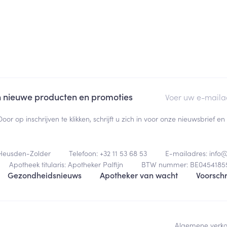
E-mail adres
an nieuwe producten en promoties
Door op inschrijven te klikken, schrijft u zich in voor onze nieuwsbrief
Heusden-Zolder
Telefoon:
+32 11 53 68 53
E-mailadres:
info
Apotheek titularis:
Apotheker Palfijn
BTW nummer:
BE0454185
Gezondheidsnieuws
Apotheker van wacht
Voorschr
Algemene verk